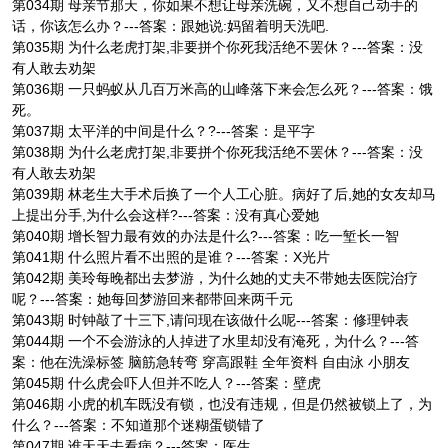
第034期 母亲节那天，你如果不想让母亲洗碗，又不想自己动手的
话，你该怎么办？---答案：跟她说:妈留着明天洗吧.
第035期 为什么老虎打架,非要拼个你死我活绝不罢休？---答案：没
有人敢去劝架
第036期 一只蚂蚁从几百万米高的山峰落下来会怎么死？---答案：饿
死。
第037期 太平洋的中间是什么？?---答案：是平字
第038期 为什么老虎打架,非要拼个你死我活绝不罢休？---答案：没
有人敢去劝架
第039期 林老生大手术后换了一个人工心脏。病好了后,她的女友却马
上提出分手,为什么会这样?---答案：没有真心爱她
第040期 增长智力最有效的办法是什么?---答案：吃一堑长一智
第041期 什么照片看不出照的是谁？---答案：X光片
第042期 美玲每晚都出去梦游，为什么她的丈夫不带她去医院治疗
呢？---答案：她每回梦游回来都带回来两千元
第043期 时钟敲了十三下,请问现在该做什么呢---答案：修理钟表
第044期 一个不会游泳的人掉进了水里却没有淹死，为什么？---答
案：他在洗澡标签 脑筋急转弯 穿高跟鞋 全年资料 自由泳 小朋友
第045期 什么虎会吓人但并不吃人？---答案：壁虎
第046期 小虎的机车既没有锁，也没有违规，但是仍然被锁上了，为
什么？---答案：不知道那个迷糊蛋锁错了
第047期 谁天天去看病？---答案：医生