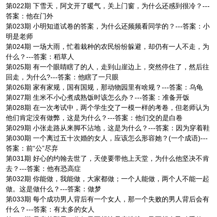
第022期 下雪天，阿文开了暖气，关上门窗，为什么还感到很冷？---
答案：他在门外
第023期 小明知道试卷的答案，为什么还频频看同学的？---答案：小
明是老师
第024期 一场大雨，忙着栽种的农民纷纷躲避，却仍有一人不走，为
什么？---答案：稻草人
第025期 有一个眼睛瞎了的人，走到山崖边上，突然停住了，然后往
回走，为什么?---答案：他瞎了一只眼
第026期 家有家规，国有国规，那动物园里有啥规？---答案：乌龟
第027期 生米不小心煮成熟饭时该怎么办？---答案：准备开饭
第028期 在一次考试中，两个学生交了一模一样的考卷，但老师认为
他们肯定没有做弊，这是为什么？---答案：他们交的是白卷
第029期 小张走路从来脚不沾地，这是为什么？---答案：因为穿着鞋
第030期 一个离过五十次婚的女人，应该怎么形容她？(一个成语)---
答案：前“公”尽弃
第031期 好心的约翰去世了，天使要带他上天堂，为什么他坚决不肯
去？---答案：他有恐高症
第032期 你能做，我能做，大家都做；一个人能做，两个人不能一起
做。这是做什么？---答案：做梦
第033期 每个成功男人背后有一个女人，那一个失败的男人背后会有
什么？---答案：有太多的女人