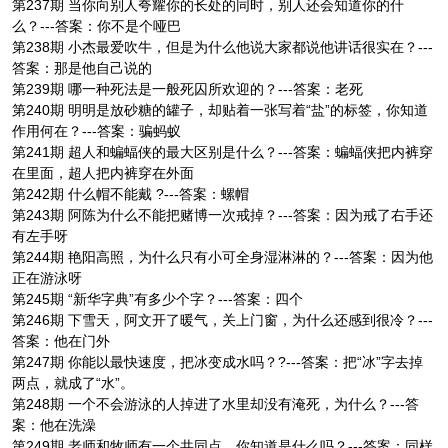
第237期 当你向别人夸耀你的长处的同时，别人还会知道你的什
么？---答案：你不是个哑巴
第238期 小杰最爱吹牛，但是为什么他说大家都说他讲话很实在？---
答案：那是他自己说的
第239期 哪一种死法是一般死囚所欢迎的？---答案：老死
第240期 明明是放砂糖的罐子，却贴着一张写着“盐”的标签，你知道
作用何在？---答案：骗蚂蚁
第241期 超人和蝙蝠侠的最大区别是什么？---答案：蝙蝠侠把内裤穿
在里面，超人把内裤穿在外面
第242期 什么帽不能戴 ?---答案：螺帽
第243期 阿陈为什么不能把赌博一次戒掉？---答案：因为戒了右手还
有左手呀
第244期 艳阳高照，为什么只有小可全身湿淋淋的？---答案：因为他
正在游泳呀
第245期 “新华字典”有多少个字？---答案：四个
第246期 下雪天，阿文开了暖气，关上门窗，为什么还感到很冷？---
答案：他在门外
第247期 你能以最快速度，把冰变成水吗？?---答案：把“冰”字去掉
两点，就成了“水”。
第248期 一个不会游泳的人掉进了水里却没有淹死，为什么？---答
案：他在洗澡
第249期 老师和牧师有一个共同点，你知道是什么吗？---答案：同样