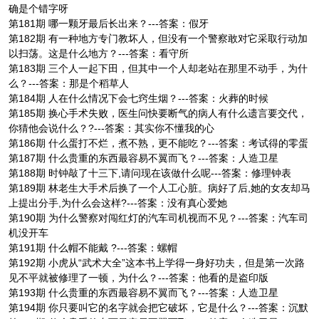
确是个错字呀
第181期 哪一颗牙最后长出来？---答案：假牙
第182期 有一种地方专门教坏人，但没有一个警察敢对它采取行动加
以扫荡。这是什么地方？---答案：看守所
第183期 三个人一起下田，但其中一个人却老站在那里不动手，为什
么？---答案：那是个稻草人
第184期 人在什么情况下会七窍生烟？---答案：火葬的时候
第185期 换心手术失败，医生问快要断气的病人有什么遗言要交代，
你猜他会说什么？?---答案：其实你不懂我的心
第186期 什么蛋打不烂，煮不熟，更不能吃？---答案：考试得的零蛋
第187期 什么贵重的东西最容易不翼而飞？---答案：人造卫星
第188期 时钟敲了十三下,请问现在该做什么呢---答案：修理钟表
第189期 林老生大手术后换了一个人工心脏。病好了后,她的女友却马
上提出分手,为什么会这样?---答案：没有真心爱她
第190期 为什么警察对闯红灯的汽车司机视而不见？---答案：汽车司
机没开车
第191期 什么帽不能戴 ?---答案：螺帽
第192期 小虎从“武术大全”这本书上学得一身好功夫，但是第一次路
见不平就被修理了一顿，为什么？---答案：他看的是盗印版
第193期 什么贵重的东西最容易不翼而飞？---答案：人造卫星
第194期 你只要叫它的名字就会把它破坏，它是什么？---答案：沉默