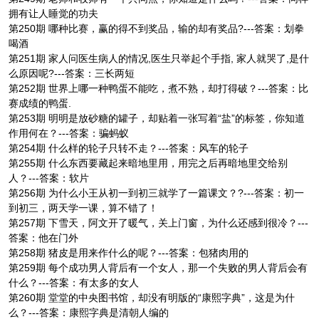
拥有让人睡觉的功夫
第250期 哪种比赛，赢的得不到奖品，输的却有奖品?---答案：划拳
喝酒
第251期 家人问医生病人的情况,医生只举起个手指, 家人就哭了,是什
么原因呢?---答案：三长两短
第252期 世界上哪一种鸭蛋不能吃，煮不熟，却打得破？---答案：比
赛成绩的鸭蛋.
第253期 明明是放砂糖的罐子，却贴着一张写着“盐”的标签，你知道
作用何在？---答案：骗蚂蚁
第254期 什么样的轮子只转不走？---答案：风车的轮子
第255期 什么东西要藏起来暗地里用，用完之后再暗地里交给别
人？---答案：软片
第256期 为什么小王从初一到初三就学了一篇课文？?---答案：初一
到初三，两天学一课，算不错了！
第257期 下雪天，阿文开了暖气，关上门窗，为什么还感到很冷？---
答案：他在门外
第258期 猪皮是用来作什么的呢？---答案：包猪肉用的
第259期 每个成功男人背后有一个女人，那一个失败的男人背后会有
什么？---答案：有太多的女人
第260期 堂堂的中央图书馆，却没有明版的“康熙字典”，这是为什
么？---答案：康熙字典是清朝人编的