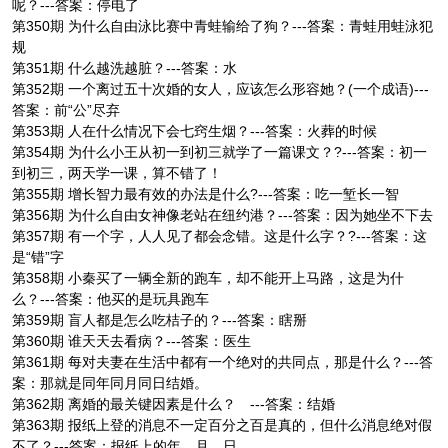
呢？---答案：停电了
第350期 为什么自由泳比赛中青蛙输给了狗？---答案：青蛙用蛙泳犯
规
第351期 什么越洗越脏？---答案：水
第352期 一个离过五十次婚的女人，应该怎么形容她？(一个成语)---
答案：前“公”尽弃
第353期 人在什么情况下会七窍生烟？---答案：火葬的时候
第354期 为什么小王从初一到初三就学了一篇课文？?---答案：初一
到初三，两天学一课，算不错了！
第355期 增长智力最有效的办法是什么?---答案：吃一堑长一智
第356期 为什么自由女神像老站在纽约港？---答案：因为她坐不下去
第357期 有一个字，人人见了都会念错。这是什么字？?---答案：这
是“错”字
第358期 小秦买了一辆全新的跑车，却不能开上马路，这是为什
么？---答案：他买的是玩具跑车
第359期 盲人都是怎么吃桔子的？---答案：瞎掰
第360期 谁天天去看病？---答案：医生
第361期 每对夫妻在生活中都有一个绝对的共同点，那是什么？---答
案：那就是同年同月同日结婚。
第362期 离婚的最关键因素是什么？ ---答案：结婚
第363期 报纸上登的消息不一定百分之百是真的，但什么消息绝对假
不了？---答案：报纸上的年、月、日