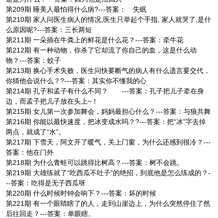
第209期 睡美人最怕得什么病?---答案： 失眠
第210期 家人问医生病人的情况,医生只举起个手指, 家人就哭了,是什
么原因呢?---答案：三长两短
第211期 一朵插在牛粪上的鲜花是什么花？---答案：牵牛花
第212期 有一种动物，你杀了它却流了你自己的血，这是什么动
物？---答案：蚊子
第213期 换心手术失败，医生问快要断气的病人有什么遗言要交代，
你猜他会说什么？?---答案：其实你不懂我的心
第214期 孔子和孟子有什么不同？ ---答案：孔子把儿子牵在身
边，而孟子把儿子放在头上~！
第215期 女儿第一次参加舞会，妈妈最担心什么？---答案：与狼共舞
第216期 你能以最快速度，把冰变成水吗？?---答案：把“冰”字去掉
两点，就成了“水”。
第217期 下雪天，阿文开了暖气，关上门窗，为什么还感到很冷？---
答案：他在门外
第218期 为什么青蛙可以跳得比树高？---答案：树不会跳。
第219期 大雄练就了“吃西瓜不吐子”的绝招，到底他是怎么练成的？-
--答案：吃得是无子西瓜呀
第220期 什么时候时钟会响下？---答案：坏的时候
第221期 有一个眼睛瞎了的人，走到山崖边上，为什么突然停住了然
后往回走？---答案：单眼瞎。