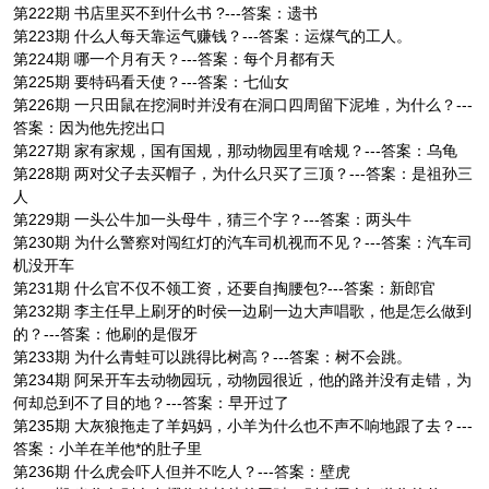
第222期 书店里买不到什么书 ?---答案：遗书
第223期 什么人每天靠运气赚钱？---答案：运煤气的工人。
第224期 哪一个月有天？---答案：每个月都有天
第225期 要特码看天使？---答案：七仙女
第226期 一只田鼠在挖洞时并没有在洞口四周留下泥堆，为什么？---
答案：因为他先挖出口
第227期 家有家规，国有国规，那动物园里有啥规？---答案：乌龟
第228期 两对父子去买帽子，为什么只买了三顶？---答案：是祖孙三
人
第229期 一头公牛加一头母牛，猜三个字？---答案：两头牛
第230期 为什么警察对闯红灯的汽车司机视而不见？---答案：汽车司
机没开车
第231期 什么官不仅不领工资，还要自掏腰包?---答案：新郎官
第232期 李主任早上刷牙的时侯一边刷一边大声唱歌，他是怎么做到
的？---答案：他刷的是假牙
第233期 为什么青蛙可以跳得比树高？---答案：树不会跳。
第234期 阿呆开车去动物园玩，动物园很近，他的路并没有走错，为
何却总到不了目的地？---答案：早开过了
第235期 大灰狼拖走了羊妈妈，小羊为什么也不声不响地跟了去？---
答案：小羊在羊他*的肚子里
第236期 什么虎会吓人但并不吃人？---答案：壁虎