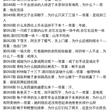
第048期 一个不会游泳的人掉进了水里却没有淹死，为什么？---答
案：他在洗澡
第049期 两对父子去买帽子，为什么只买了三顶？---答案：是祖孙三
人
第050期 什么东西往上升永远掉不下来？---答案：年龄。
第051期 一只瞎了左眼的山羊,在它左边有一块牛肉,在它右边有一块
猪肉,请问它吃哪一块？---答案：山羊不吃肉
第052期 下雪天，阿文开了暖气，关上门窗，为什么还感到很冷？---
答案：他在门外
第053期 一场大雨，忙着栽种的农民纷纷躲避，却仍有一人不走，为
什么？---答案：稻草人
第054期 戒烟为什么要戒两次呢？---答案：戒了右手还是戒左手
第055期 青蛙为什么能跳得比树高?--- 答案：树不会跳
第056期 时钟敲了十三下,请问现在该做什么呢---答案：修理钟表
第057期 袋鼠和猴子参加跳高比赛，为什么猴子一开始就赢了？---答
案：袋鼠双脚起跳犯规
第058期 什么东西越热越爱出来？---答案：汗。
第059期 爸爸买了一支笔，却不能写字，为什么？---答案：是电笔
第060期 每个怀孕的女人都常常会去想象孩子未来的长相，为什么只
有阿美例外---答案：她到现在还没有想起来他爸爸长得什么样
第061期 蝎子和螃蟹玩猜拳，为什么它们玩了两天，还是分不出胜负