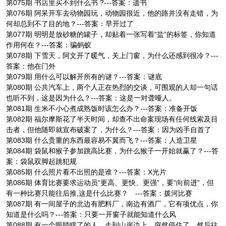
第075期 书店里买不到什么书 ?---答案：遗书
第076期 阿呆开车去动物园玩，动物园很近，他的路并没有走错，为
何却总到不了目的地？---答案：早开过了
第077期 明明是放砂糖的罐子，却贴着一张写着“盐”的标签，你知道
作用何在？---答案：骗蚂蚁
第078期 下雪天，阿文开了暖气，关上门窗，为什么还感到很冷？---
答案：他在门外
第079期 用什么可以解开所有的谜？---答案：谜底
第080期 公共汽车上，两个人正在热烈的交谈，可围观的人却一句话
也听不到，这是因为什么？---答案：这是一对聋哑人。
第081期 生米不小心煮成熟饭时该怎么办？---答案：准备开饭
第082期 福尔摩斯花了半天时间，却查不出命案现场有任何线索及目
击者，但他随即就宣布破案了，为什么？---答案：因为凶手自首了
第083期 什么贵重的东西最容易不翼而飞？---答案：人造卫星
第084期 袋鼠和猴子参加跳高比赛，为什么猴子一开始就赢了？---答
案：袋鼠双脚起跳犯规
第085期 什么照片看不出照的是谁？---答案：X光片
第086期 体育比赛要求运动员“更高、更快、更强”，要“向前进”，但
有一种比赛只能往后推,这是什么比赛？ ---答案：拨河比赛
第087期 有一间屋子的北边有肥料厂，南边有酒厂，它有项优点，你
知道是什么吗？---答案：只要一开窗子就能知道什么风
第088期 有一个眼睛瞎了的人，走到山崖边上，突然停住了，然后往