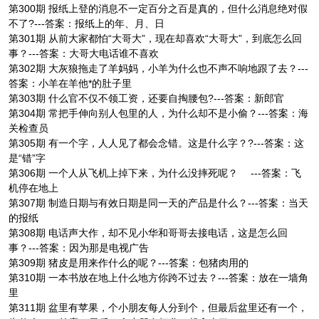
第300期 报纸上登的消息不一定百分之百是真的，但什么消息绝对假
不了?---答案：报纸上的年、月、日
第301期 从前大家都怕“大哥大”，现在却喜欢“大哥大”，到底怎么回
事？---答案：大哥大电话谁不喜欢
第302期 大灰狼拖走了羊妈妈，小羊为什么也不声不响地跟了去？---
答案：小羊在羊他*的肚子里
第303期 什么官不仅不领工资，还要自掏腰包?---答案：新郎官
第304期 常把手伸向别人包里的人，为什么却不是小偷？---答案：海
关检查员
第305期 有一个字，人人见了都会念错。这是什么字？?---答案：这
是“错”字
第306期 一个人从飞机上掉下来，为什么没摔死呢？ ---答案：飞
机停在地上
第307期 制造日期与有效日期是同一天的产品是什么？---答案：当天
的报纸
第308期 电话声大作，却不见小华和哥哥去接电话，这是怎么回
事？---答案：因为那是电视广告
第309期 猪皮是用来作什么的呢？---答案：包猪肉用的
第310期 一本书放在地上什么地方你跨不过去？---答案：放在一墙角
里
第311期 盆里有苹果，个小朋友每人分到个，但最后盆里还有一个，