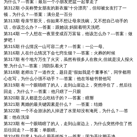
为什么？---答案：最后一个小朋友把盆一起拿走了
第312期 小吴称赞女朋友的新衣服“十分漂亮”，但却被女友打了一
顿，为什么？---答案：满分是一百分
第313期 母亲节那天，你如果不想让母亲洗碗，又不想自己动手的
话，你该怎么办？---答案：跟她说:妈留着明天洗吧.
第314期 一个人想在一夜里变成百万富翁，他该怎么办？---答案：做
梦吧！
第315期 什么情况一山可容二虎？---答案：一公一母。
第316期 人在什么情况下会七窍生烟？---答案：火葬的时候
第317期 有个地方万生了火灾，虽然有很多人在救火,但就是没人报火
警,为什么?---答案：消防队着火了
第318期 老师出了一道作文，题目是“假如我是个董事长”，同学都用
心在写，为什么小强不动手？---答案：他在等秘书替他写
第319期 有一个眼睛瞎了的人，走到山崖边上，突然停住了，然后往
回走，为什么？---答案：他只瞎了一只眼
第320期 盲人都是怎么吃桔子的？---答案：瞎掰
第321期 离婚的最关键因素是什么？ ---答案：结婚
第322期 一个不会游泳的人掉进了水里却没有淹死，为什么？---答
案：他在洗澡
第323期 有一个眼睛瞎了的人，走到山崖边上，为什么突然停住了然
后往回走？---答案：单眼瞎。
第324期 印度人为什么用手抓饭？---答案：因为手比脚干净