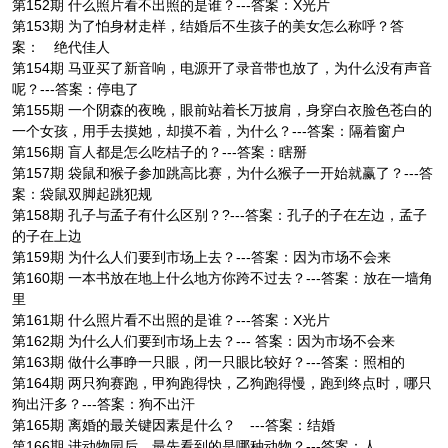
第152期 什么照片看不出照的是谁？---答案：X光片
第153期 为了怕身材走样，结婚后不生孩子的美女怎么称呼？答
案： 绝代佳人
第154期 马亚买了新音响，电源开了录音带也放了，为什么没有声音
呢？---答案：停电了
第155期 一个阴森的夜晚，眼前站着长万披肩，身穿白衣脸色苍白的
一个女孩，用手去摸她，却摸不着，为什么？---答案：隔着窗户
第156期 盲人都是怎么吃桔子的？---答案：瞎掰
第157期 袋鼠和猴子参加跳高比赛，为什么猴子一开始就赢了？---答
案：袋鼠双脚起跳犯规
第158期 孔子与孟子有什么区别？?---答案：孔子的子在左边，孟子
的子在上边
第159期 为什么人们要到市场上去？---答案：因为市场不会来
第160期 一本书放在地上什么地方你跨不过去？---答案：放在一墙角
里
第161期 什么照片看不出照的是谁？---答案：X光片
第162期 为什么人们要到市场上去？--- 答案：因为市场不会来
第163期 做什么事睁一只眼，闭一只眼比较好？---答案：照相的
第164期 两只狗赛跑，甲狗跑得快，乙狗跑得慢，跑到终点时，哪只
狗出汗多？---答案：狗不出汗
第165期 离婚的最关键因素是什么？ ---答案：结婚
第166期 进动物园后，最先看到的是哪种动物？---答案：人