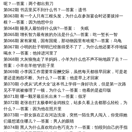
呢？---答案：两个都出剪刀
第062期 书店里买不到什么书？---答案：遗书
第063期 有一个人只有三根头发，为什么在参加宴会时还要拔掉一
根？---答案：因为他想中分
第064期 睡美人最怕得什么病?---答案： 失眠
第065期 增长智力最有效的办法是什么?---答案：吃一堑长一智
第066期 家有家规，国有国规，那动物园里有啥规?---答案：乌龟
第067期 小明的肚子明明已经胀得受不了了，为什么他还要不停地猛
喝水？---答案：他掉进河里了
第068期 大灰狼拖走了羊妈妈，小羊为什么也不声不响地跟了去？---
答案：小羊在羊他*的肚子里
第069期 小李因工作需要常应酬交际，虽然每天都很早回家，可是老
婆还是抱怨不断。为什么？---答案：他是早上才回家
第070期 小虎从“武术大全”这本书上学得一身好功夫，但是第一次路
见不平就被修理了一顿，为什么？---答案：他看的是盗印版
第071期 哪一颗牙最后长出来？---答案：假牙
第072期 老张在打太极拳时金鸡独立，站多久看上去都那么轻松，为
什么？---答案：因为他在照片里
第073期 一群女孩在正在河边洗澡，突然一陌生男人闯入，你觉得她
们最想遮住哪儿？---答案：男人的眼睛
第074期 黑人为什么喜欢吃白色巧克力？---答案：怕咬到自己的手指