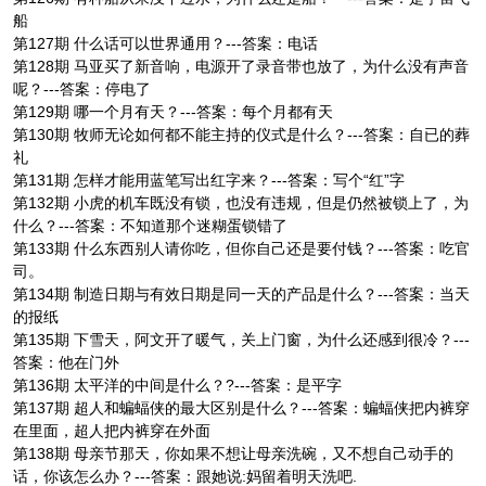
船
第127期 什么话可以世界通用？---答案：电话
第128期 马亚买了新音响，电源开了录音带也放了，为什么没有声音
呢？---答案：停电了
第129期 哪一个月有天？---答案：每个月都有天
第130期 牧师无论如何都不能主持的仪式是什么？---答案：自已的葬
礼
第131期 怎样才能用蓝笔写出红字来？---答案：写个“红”字
第132期 小虎的机车既没有锁，也没有违规，但是仍然被锁上了，为
什么？---答案：不知道那个迷糊蛋锁错了
第133期 什么东西别人请你吃，但你自己还是要付钱？---答案：吃官
司。
第134期 制造日期与有效日期是同一天的产品是什么？---答案：当天
的报纸
第135期 下雪天，阿文开了暖气，关上门窗，为什么还感到很冷？---
答案：他在门外
第136期 太平洋的中间是什么？?---答案：是平字
第137期 超人和蝙蝠侠的最大区别是什么？---答案：蝙蝠侠把内裤穿
在里面，超人把内裤穿在外面
第138期 母亲节那天，你如果不想让母亲洗碗，又不想自己动手的
话，你该怎么办？---答案：跟她说:妈留着明天洗吧.