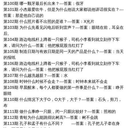
第100期 哪一颗牙最后长出来？---答案：假牙
第101期 小杰最爱吹牛，但是为什么他说大家都说他讲话很实在？---
答案：那是他自己说的
第102期 什么照片看不出照的是谁？---答案：X光片
第103期 为什么先看见闪电后听到雷声？---答案：眼睛在前，耳朵在
后。
第104期 路边电线杆上蹲着一只猴子，司机小李看到就立刻停下车
来，请问为什么---答案：他把猴屁股当红灯了
第105期 制造日期与有效日期是同一天的产品是什么？---答案：当天
的报纸
第106期 路边电线杆上蹲着一只猴子，司机小李看到就立刻停下车
来，请问为什么---答案：他把猴屁股当红灯了
第107期 什么越洗越脏？---答案：水
第108期 时钟什么时候不会走？---答案：时钟本来就不会走
第109期 早晨醒来，每个人都要做的第一件事是什么？---答案：睁开
眼睛
第110期 什么情况下大于O，O大于，大于？---答案：石头，剪刀，
布
第111期 做什么事睁一只眼，闭一只眼比较好？---答案：照相的
第112期 青蛙为什么能跳得比树高?---答案：树不会跳
第113期 孔子和孟子有什么不同？ ---答案：孔子把儿子牵在身