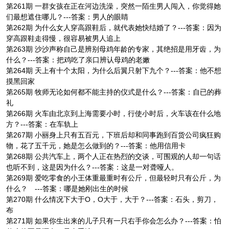
第261期 一群女孩在正在河边洗澡，突然一陌生男人闯入，你觉得她
们最想遮住哪儿？---答案：男人的眼睛
第262期 为什么女人穿高跟鞋后，就代表她快结婚了？---答案：因为
穿高跟鞋走得慢，很容易被男人追上
第263期 沙沙声称自己是辨别母鸡年龄的专家，其绝招是用牙齿，为
什么？---答案：把鸡吃了亲口辨认母鸡的老嫩
第264期 天上有十个太阳，为什么后翼只射下九个？---答案：他不想
摸黑回家
第265期 牧师无论如何都不能主持的仪式是什么？---答案：自已的葬
礼
第266期 火车由北京到上海需要小时，行使小时后，火车该在什么地
方？---答案：在车轨上
第267期 小丽身上只有五百元，下班后却和同事跑到百货公司疯狂购
物，花了五千元，她是怎么做到的？---答案：他用信用卡
第268期 公共汽车上，两个人正在热烈的交谈，可围观的人却一句话
也听不到，这是因为什么？---答案：这是一对聋哑人。
第269期 爱吃零食的小王体重最重时有公斤，但最轻时只有公斤，为
什么？ ---答案：哪是她刚出生的时候
第270期 什么情况下大于O，O大于，大于？---答案：石头，剪刀，
布
第271期 如果你生出来的儿子只有一只右手你会怎么办？---答案：怕