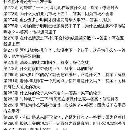
什么他不是还有一只左手嘛
第272期 时钟敲了十三下,请问现在该做什么呢---答案：修理钟表
第273期 为什么人们要到市场上去？---答案：因为市场不会来
第274期 至少要多少时间才能读完清华大学??---答案：几秒。
第275期 小明的肚子明明已经胀得受不了了，为什么他还要不停地猛
喝水？---答案：他掉进河里了
第276期 在什么情况之下/和/不会约为成最简分数？---答案：写在五
线谱上面
第277期 阿忠结婚好几年了，却没生下一个孩子，这是为什么？---答
案：他生的是双胞胎
第278期 油漆工的徒弟叫啥？---答案：好色之徒
第279期 什么时候时钟会响下？---答案：坏的时候
第280期 你只要叫它的名字就会把它破坏，它是什么？---答案：沉默
第281期 老师和牧师有一个共同点，你知道是什么吗？---答案：同样
拥有让人睡觉的功夫
第282期 什么样的轮子只转不走？---答案：风车的轮子
第283期 时钟敲了十三下,请问现在该做什么呢---答案：修理钟表
第284期 阿陈为什么不能把赌博一次戒掉？---答案：因为戒了右手还
有左手呀
第285期 小张走路从来脚不沾地，这是为什么？---答案：因为穿着鞋
第286期 报纸上登的消息不一定百分之百是真的，但什么消息绝对假
不了?---答案：报纸上的年、月、日