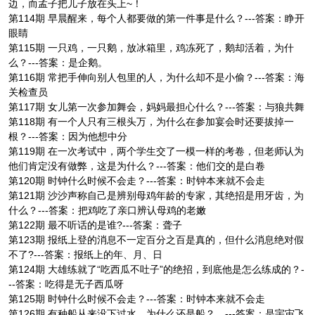
边，而孟子把儿子放在头上~！
第114期 早晨醒来，每个人都要做的第一件事是什么？---答案：睁开
眼睛
第115期 一只鸡，一只鹅，放冰箱里，鸡冻死了，鹅却活着，为什
么？---答案：是企鹅。
第116期 常把手伸向别人包里的人，为什么却不是小偷？---答案：海
关检查员
第117期 女儿第一次参加舞会，妈妈最担心什么？---答案：与狼共舞
第118期 有一个人只有三根头万，为什么在参加宴会时还要拔掉一
根？---答案：因为他想中分
第119期 在一次考试中，两个学生交了一模一样的考卷，但老师认为
他们肯定没有做弊，这是为什么？---答案：他们交的是白卷
第120期 时钟什么时候不会走？---答案：时钟本来就不会走
第121期 沙沙声称自己是辨别母鸡年龄的专家，其绝招是用牙齿，为
什么？---答案：把鸡吃了亲口辨认母鸡的老嫩
第122期 最不听话的是谁?---答案：聋子
第123期 报纸上登的消息不一定百分之百是真的，但什么消息绝对假
不了?---答案：报纸上的年、月、日
第124期 大雄练就了“吃西瓜不吐子”的绝招，到底他是怎么练成的？-
--答案：吃得是无子西瓜呀
第125期 时钟什么时候不会走？---答案：时钟本来就不会走
第126期 有种船从来没下过水，为什么还是船？ ---答案：是宇宙飞