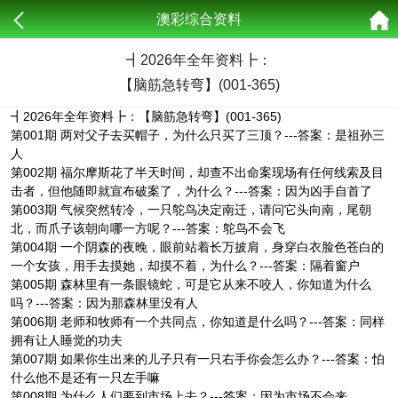
澳彩综合资料
┫
2026年全年资料┣：
【脑筋急转弯】(001-365)
┫2026年全年资料┣：【脑筋急转弯】(001-365)
第001期 两对父子去买帽子，为什么只买了三顶？---答案：是祖孙三
人
第002期 福尔摩斯花了半天时间，却查不出命案现场有任何线索及目
击者，但他随即就宣布破案了，为什么？---答案：因为凶手自首了
第003期 气候突然转冷，一只鸵鸟决定南迁，请问它头向南，尾朝
北，而爪子该朝向哪一方呢？---答案：鸵鸟不会飞
第004期 一个阴森的夜晚，眼前站着长万披肩，身穿白衣脸色苍白的
一个女孩，用手去摸她，却摸不着，为什么？---答案：隔着窗户
第005期 森林里有一条眼镜蛇，可是它从来不咬人，你知道为什么
吗？---答案：因为那森林里没有人
第006期 老师和牧师有一个共同点，你知道是什么吗？---答案：同样
拥有让人睡觉的功夫
第007期 如果你生出来的儿子只有一只右手你会怎么办？---答案：怕
什么他不是还有一只左手嘛
第008期 为什么人们要到市场上去？---答案：因为市场不会来