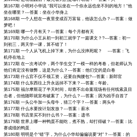
第167期 小明对小华说 “我可以坐在一个你永远也坐不到的地方！”他
坐在哪里？---答案：坐在小华身上
第168期 一个人想在一夜里变成百万富翁，他该怎么办？---答案：做
梦吧！
第169期 哪一个月有天？---答案：每个月都有天
第170期 为什么小王从初一到初三就学了一篇课文？?---答案：初一
到初三，两天学一课，算不错了！
第171期 一个人从飞机上掉下来，为什么没摔死呢？ ---答案：飞
机停在地上
第172期 在一次考试中，两个学生交了一模一样的考卷，但老师认为
他们肯定没有做弊，这是为什么？---答案：他们交的是白卷
第173期 什么官不仅不领工资，还要自掏腰包?---答案：新郎官
第174期 什么东西往上升永远掉不下来？---答案：年龄。
第175期 福尔摩斯花了半天时间，却查不出命案现场有任何线索及目
击者，但他随即就宣布破案了，为什么？---答案：因为凶手自首了
第176期 一头公牛加一头母牛，猜三个字？---答案：两头牛
第177期 什么水要按计划发放？---答案：薪水
第178期 书店里买不到什么书？---答案：遗书
第179期 世界上哪一种鸭蛋不能吃，煮不熟，却打得破？---答案：比
赛成绩的鸭蛋.
第180期 明明是个“错”字，为什么小华却偏偏说要“对”？---答案：的