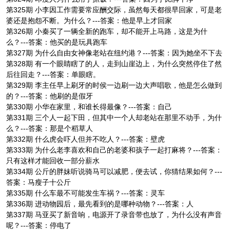
第325期 小李因工作需要常应酬交际，虽然每天都很早回家，可是老
婆还是抱怨不断。为什么？---答案：他是早上才回家
第326期 小秦买了一辆全新的跑车，却不能开上马路，这是为什
么？---答案：他买的是玩具跑车
第327期 为什么自由女神像老站在纽约港？---答案：因为她坐不下去
第328期 有一个眼睛瞎了的人，走到山崖边上，为什么突然停住了然
后往回走？---答案：单眼瞎。
第329期 李主任早上刷牙的时侯一边刷一边大声唱歌，他是怎么做到
的？---答案：他刷的是假牙
第330期 小华在家里，和谁长得最像？---答案：自己
第331期 三个人一起下田，但其中一个人却老站在那里不动手，为什
么？---答案：那是个稻草人
第332期 什么虎会吓人但并不吃人？---答案：壁虎
第333期 为什么老李喜欢和自己的老婆和孩子一起打麻将？---答案：
只有这样才能回收一部分薪水
第334期 公斤的胖妹听说骑马可以减肥，便去试，你猜结果如何？---
答案：马瘦子十公斤
第335期 什么车最不可能发生车祸？---答案：灵车
第336期 进动物园后，最先看到的是哪种动物？---答案：人
第337期 马亚买了新音响，电源开了录音带也放了，为什么没有声音
呢？---答案：停电了