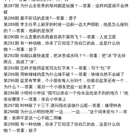
第287期 为什么全世界的母鸡都是短腿？---答案：这样鸡蛋就不会摔
破
第288期 最不听话的是谁?---答案：聋子
第289期 李主任早上刷牙的时侯一边刷一边大声唱歌，他是怎么做到
的？---答案：他刷的是假牙
第290期 什么贵重的东西最容易不翼而飞？---答案：人造卫星
第291期 有一种动物，你杀了它却流了你自己的血，这是什么动
物？---答案：蚊子
第292期 你能以最快速度，把冰变成水吗？?---答案：把“冰”字去掉
两点，就成了“水”。
第293期 怎样才能用蓝笔写出红字来？---答案：写个“红”字
第294期 用铁锤锤鸡蛋为什么锤不破？---答案：铁锤当然不会破了
第295期 盆里有苹果，个小朋友每人分到个，但最后盆里还有一个，
为什么？---答案：最后一个小朋友把盆一起拿走了
第296期 小明对小华说 “我可以坐在一个你永远也坐不到的地方！”他
坐在哪里？---答案：坐在小华身上
第297期 时钟敲了十三下,请问现在该做什么呢---答案：修理钟表
第298期 为什么小明拒绝用“一边……一边……”这个词来造句？---答
案：老师不是说一心不能二用嘛.
第299期 有一种动物，你杀了它却流了你自己的血，这是什么动
物？---答案：蚊子