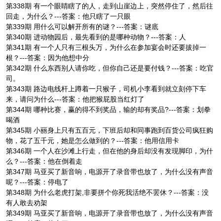
第338期 有一个眼睛瞎了的人，走到山崖边上，突然停住了，然后往
回走，为什么？---答案：他只瞎了一只眼
第339期 用什么可以解开所有的谜？---答案：谜底
第340期 进动物园后，最先看到的是哪种动物？---答案：人
第341期 有一个人只有三根头万，为什么在参加宴会时还要拔掉一
根？---答案：因为他想中分
第342期 什么东西别人请你吃，但你自己还是要付钱？---答案：吃官
司。
第343期 路边电线杆上蹲着一只猴子，司机小李看到就立刻停下车
来，请问为什么---答案：他把猴屁股当红灯了
第344期 哪种比赛，赢的得不到奖品，输的却有奖品?---答案：划拳
喝酒
第345期 小丽身上只有五百元，下班后却和同事跑到百货公司疯狂购
物，花了五千元，她是怎么做到的？---答案：他用信用卡
第346期 一个人在沙滩上行走，但在他的身后却没有发现脚印，为什
么？---答案：他在倒着走
第347期 马亚买了新音响，电源开了录音带也放了，为什么没有声音
呢？---答案：停电了
第348期 为什么老虎打架,非要拼个你死我活绝不罢休？---答案：没
有人敢去劝架
第349期 马亚买了新音响，电源开了录音带也放了，为什么没有声音