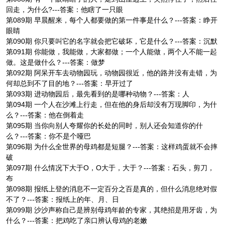
回走，为什么?---答案：他瞎了一只眼
第089期 早晨醒来，每个人都要做的第一件事是什么？---答案：睁开
眼睛
第090期 你只要叫它的名字就会把它破坏，它是什么？---答案：沉默
第091期 你能做，我能做，大家都做；一个人能做，两个人不能一起
做。这是做什么？---答案：做梦
第092期 阿呆开车去动物园玩，动物园很近，他的路并没有走错，为
何却总到不了目的地？---答案：早开过了
第093期 进动物园后，最先看到的是哪种动物？---答案：人
第094期 一个人在沙滩上行走，但在他的身后却没有万现脚印，为什
么？---答案：他在倒着走
第095期 当你向别人夸耀你的长处的同时，别人还会知道你的什
么？---答案：你不是个哑巴
第096期 为什么全世界的母鸡都是短腿？---答案：这样鸡蛋就不会摔
破
第097期 什么情况下大于O，O大于，大于？---答案：石头，剪刀，
布
第098期 报纸上登的消息不一定百分之百是真的，但什么消息绝对假
不了？---答案：报纸上的年、月、日
第099期 沙沙声称自己是辨别母鸡年龄的专家，其绝招是用牙齿，为
什么？---答案：把鸡吃了亲口辨认母鸡的老嫩