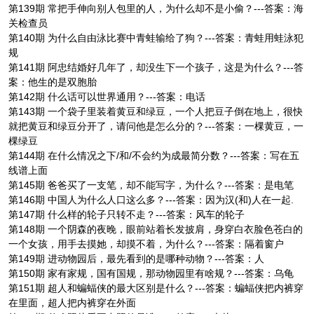
第139期 常把手伸向别人包里的人，为什么却不是小偷？---答案：海
关检查员
第140期 为什么自由泳比赛中青蛙输给了狗？---答案：青蛙用蛙泳犯
规
第141期 阿忠结婚好几年了，却没生下一个孩子，这是为什么？---答
案：他生的是双胞胎
第142期 什么话可以世界通用？---答案：电话
第143期 一个袋子里装着黄豆和绿豆，一个人把豆子倒在地上，很快
就把黄豆和绿豆分开了，请问他是怎么分的？---答案：一棵黄豆，一
棵绿豆
第144期 在什么情况之下/和/不会约为成最简分数？---答案：写在五
线谱上面
第145期 爸爸买了一支笔，却不能写字，为什么？---答案：是电笔
第146期 中国人为什么人口这么多？---答案：因为汉(和)人在一起.
第147期 什么样的轮子只转不走？---答案：风车的轮子
第148期 一个阴森的夜晚，眼前站着长发披肩，身穿白衣脸色苍白的
一个女孩，用手去摸她，却摸不着，为什么？---答案：隔着窗户
第149期 进动物园后，最先看到的是哪种动物？---答案：人
第150期 家有家规，国有国规，那动物园里有啥规？---答案：乌龟
第151期 超人和蝙蝠侠的最大区别是什么？---答案：蝙蝠侠把内裤穿
在里面，超人把内裤穿在外面