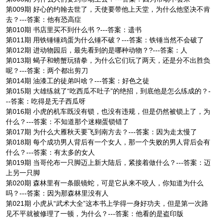
第009期 好心的约翰去世了，天使要带他上天堂，为什么他坚决不肯
去？---答案：他有恐高症
第010期 书店里买不到什么书 ?---答案：遗书
第011期 用铁锤锤鸡蛋为什么锤不破？---答案：铁锤当然不会破了
第012期 进动物园后，最先看到的是哪种动物？?---答案：人
第013期 蝎子和螃蟹玩猜拳，为什么它们玩了两天，还是分不出胜负
呢？---答案：两个都出剪刀
第014期 油漆工的徒弟叫啥？---答案：好色之徒
第015期 大雄练就了“吃西瓜不吐子”的绝招，到底他是怎么练成的？-
--答案：吃得是无子西瓜呀
第016期 小虎的机车既没有锁，也没有违规，但是仍然被锁上了，为
什么？---答案：不知道那个迷糊蛋锁错了
第017期 为什么大雁秋天要飞到南方去？---答案：因为走太慢了
第018期 每个成功男人背后有一个女人，那一个失败的男人背后会有
什么？---答案：有太多的女人
第019期 当哥伦布一只脚迈上新大陆后，紧接着做什么？---答案：迈
上另一只脚
第020期 森林里有一条眼镜蛇，可是它从来不咬人，你知道为什么
吗？---答案：因为那森林里没有人
第021期 小虎从“武术大全”这本书上学得一身好功夫，但是第一次路
见不平就被修理了一顿，为什么？---答案：他看的是盗印版