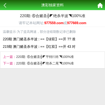
澳彩独家资料
220期: ⑥合赌圣╬◤绝杀半波◥100%准
请牢记本站网址:
977559.com
或
977669.com
温馨提示:为了提高网速，部分连错期数记录已删除
220期 澳门赌圣杀半波 : ==【绿双】==开 ?? 准
219期 澳门赌圣杀半波 : ==【红双】==开 43 对
上一篇：
220期: ⑥合赌圣╬◤平特⑴肖◥100%准
下一篇：
220期: ⑥合赌圣╬◤绝杀二尾◥100%准