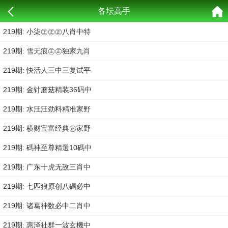
各坛高手
219期: 小柒㊣㊣㊣八肖中特
219期: 雪无痕㊣㊣独家九肖
219期: 快活人三中三复试平
219期: 金针蘑菇精装36码中
219期: 水汪汪劲料精准家野
219期: 横财宝富经典㊣家野
219期: 碼神至尊精選10碼中
219期: 广东十虎无敌三肖中
219期: 七匹狼原创八碼必中
219期: 诸葛神数必中二肖中
219期: 惠泽社群一波玄機中