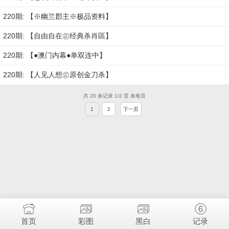
220期: 【※幽兰郡主※极品资料】
220期: 【自由自在㊣经典杀肖區】
220期: 【●澳门内幕●单双连中】
220期: 【人见人想㊣原创金刀杀】
共 20 条记录 1/2 页 条每页
1
2
下一页
首页
彩图
黑白
记录