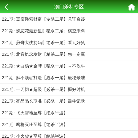
澳门杀料专区
221期: 豆腐绳索财富【专杀二尾】见证奇迹
221期: 蝶恋花最新星〖稳杀二尾〗横空来料
221期: 煎饼大侠捉码〖绝杀一尾〗看到好笑
221期: 北音执念发财【精杀二尾】您一定赢
221期: ★白杨★金牌【稳杀一尾】→不吹牛
221期: 麻不烦㊣打造【必杀一尾】最稳最准
221期: 一刀切★超级【必杀一尾】握好时机
221期: 亮晶晶长期准【必杀一尾】最牛记录
221期: 飞天雪地至尊【绝杀半波】
221期: 鹰枪灭庄至尊【绝杀半波】
221期: 小火柴★至尊【绝杀半波】