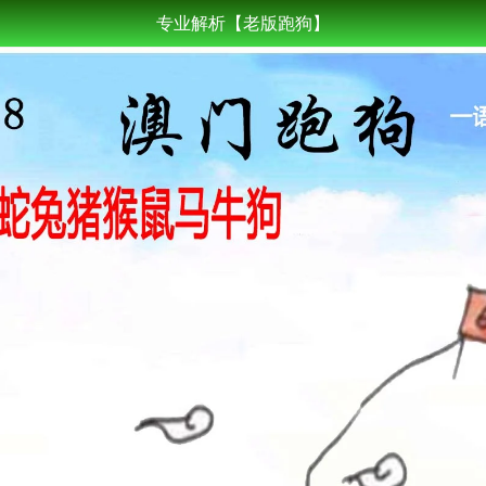
专业解析【老版跑狗】