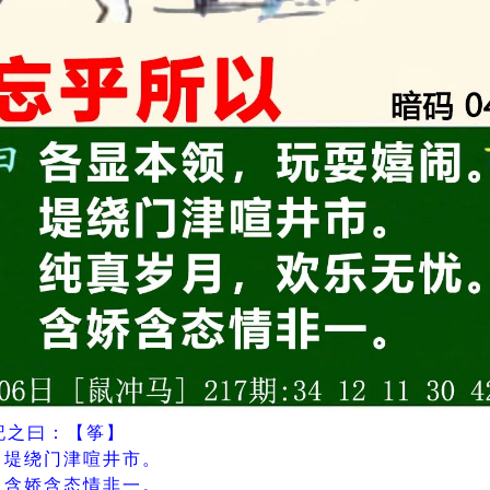
字記之曰：【筝】
。堤绕门津喧井市。
。含娇含态情非一。