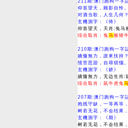
211期:澳门跑狗一
仰首望天，顾影自怜
对酒当歌，人生几何
玄機測字：《倚》
仰首望天，天肖:兔马
综合取肖：兔
马
猴猪
210期:澳门跑狗一
嬌慵無力，誰來扶持
憶苦思甜，自尋煩惱
玄機測字：《娇》
嬌慵無力，无边生肖:
综合取肖：鼠牛虎兔
207期:澳门跑狗一
抱残守缺，一等再等
树若无花，不会结果
玄機測字：《期》
树若无花，不会结果，