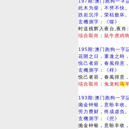
197期:澳门跑狗一
此木为柴，不劈不快
跌岩沉浮，荣枯败坏
玄機測字：《噬》
时送残辉入夜台,夜肖
综合取肖：鼠牛虎鸡
195期:澳门跑狗一
花開之日，重逢之時
悦己者容，春風得意
玄機測字：《样》
悦己者容，春風得意，
综合取肖：兔龙蛇
马
193期:澳门跑狗一
抛金钟银，意盼丰收
劳力费财，终成虚负
玄機測字：《挖》
抛金钟银，意盼丰收，