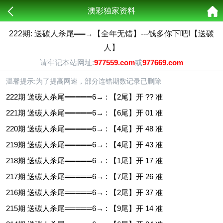
澳彩独家资料
222期: 送碳人杀尾══→【全年无错】---钱多你下吧!【送碳
人】
请牢记本站网址:
977559.com
或
977669.com
温馨提示:为了提高网速，部分连错期数记录已删除
222期 送碳人杀尾═════6→ : 【2尾】开 ?? 准
221期 送碳人杀尾═════6→ : 【6尾】开 01 准
220期 送碳人杀尾═════6→ : 【4尾】开 48 准
219期 送碳人杀尾═════6→ : 【4尾】开 43 准
218期 送碳人杀尾═════6→ : 【1尾】开 17 准
217期 送碳人杀尾═════6→ : 【7尾】开 26 准
216期 送碳人杀尾═════6→ : 【2尾】开 37 准
215期 送碳人杀尾═════6→ : 【9尾】开 14 准