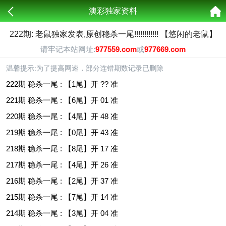
澳彩独家资料
222期: 老鼠独家发表,原创稳杀一尾!!!!!!!!!!!! 【悠闲的老鼠】
请牢记本站网址:
977559.com
或
977669.com
温馨提示:为了提高网速，部分连错期数记录已删除
222期 稳杀一尾 : 【1尾】开 ?? 准
221期 稳杀一尾 : 【6尾】开 01 准
220期 稳杀一尾 : 【4尾】开 48 准
219期 稳杀一尾 : 【0尾】开 43 准
218期 稳杀一尾 : 【8尾】开 17 准
217期 稳杀一尾 : 【4尾】开 26 准
216期 稳杀一尾 : 【2尾】开 37 准
215期 稳杀一尾 : 【7尾】开 14 准
214期 稳杀一尾 : 【3尾】开 04 准