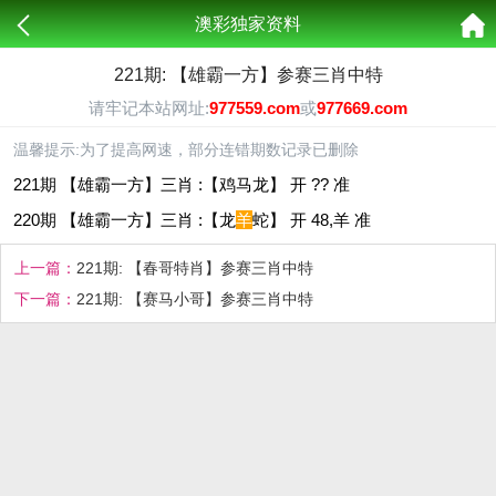
澳彩独家资料
221期: 【雄霸一方】参赛三肖中特
请牢记本站网址:
977559.com
或
977669.com
温馨提示:为了提高网速，部分连错期数记录已删除
221期 【雄霸一方】三肖 :【鸡马龙】 开 ?? 准
220期 【雄霸一方】三肖 :【龙
羊
蛇】 开 48,羊 准
上一篇：
221期: 【春哥特肖】参赛三肖中特
下一篇：
221期: 【赛马小哥】参赛三肖中特