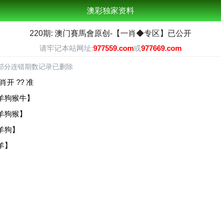
澳彩独家资料
220期: 澳门賽馬會原创-【一肖◆专区】已公开
请牢记本站网址:
977559.com
或
977669.com
部分连错期数记录已删除
开 ?? 准
马羊狗猴牛】
羊狗猴】
羊狗】
羊】
】