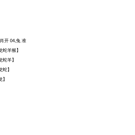
开 04,兔 准
龙蛇羊猴】
龙蛇羊】
龙蛇】
龙】
】