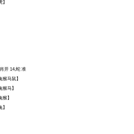
虎】
】
开 14,蛇 准
兔猴马鼠】
兔猴马】
兔猴】
兔】
】