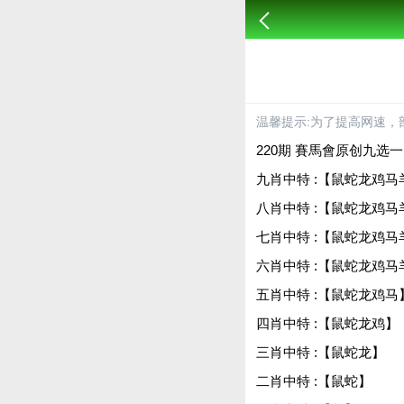
温馨提示:为了提高网速，
220期 賽馬會原创九选一肖
九肖中特 :【鼠蛇龙鸡
八肖中特 :【鼠蛇龙鸡马
七肖中特 :【鼠蛇龙鸡马
六肖中特 :【鼠蛇龙鸡马
五肖中特 :【鼠蛇龙鸡马
四肖中特 :【鼠蛇龙鸡】
三肖中特 :【鼠蛇龙】
二肖中特 :【鼠蛇】