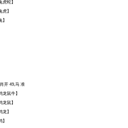
兔虎蛇】
兔虎】
兔】
】
开 49,马 准
鸡龙鼠牛】
鸡龙鼠】
鸡龙】
鸡】