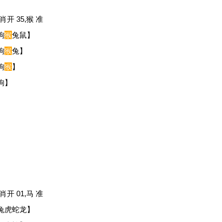
开 35,猴 准
狗
猴
兔鼠】
狗
猴
兔】
狗
猴
】
狗】
】
开 01,马 准
兔虎蛇龙】