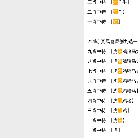
三肖中特 :【
蛇
羊牛】
二肖中特 :【
蛇
羊】
一肖中特 :【
蛇
】
214期 賽馬會原创九选一肖
九肖中特 :【虎
兔
鸡猪马
八肖中特 :【虎
兔
鸡猪马
七肖中特 :【虎
兔
鸡猪马
六肖中特 :【虎
兔
鸡猪马
五肖中特 :【虎
兔
鸡猪马
四肖中特 :【虎
兔
鸡猪】
三肖中特 :【虎
兔
鸡】
二肖中特 :【虎
兔
】
一肖中特 :【虎】