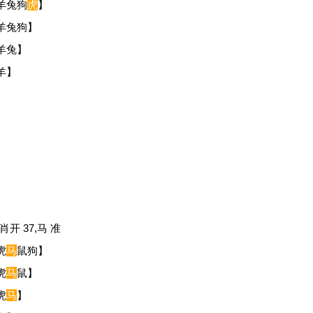
羊兔狗
虎
】
羊兔狗】
羊兔】
羊】
】
开 37,马 准
虎
马
鼠狗】
虎
马
鼠】
虎
马
】