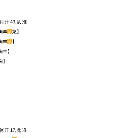
开 43,鼠 准
狗羊
鼠
龙】
狗羊
鼠
】
狗羊】
狗】
】
开 17,虎 准