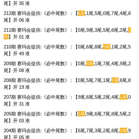
尾】开 35 准
212期 赛玛会提供:《必中尾数》 : 【
6尾
,1尾,5尾,0尾,7尾,4尾,8
尾】开 06 准
211期 赛玛会提供:《必中尾数》 : 【0尾,9尾,3尾,5尾,6尾,2尾,
1
尾
】开 01 准
210期 赛玛会提供:《必中尾数》 : 【0尾,6尾,8尾,
9尾
,1尾,2尾,5
尾】开 49 准
209期 赛玛会提供:《必中尾数》 : 【0尾,
8尾
,1尾,7尾,4尾,9尾,2
尾】开 08 准
208期 赛玛会提供:《必中尾数》 : 【0尾,5尾,7尾,1尾,
9尾
,6尾,8
尾】开 19 准
207期 赛玛会提供:《必中尾数》 : 【9尾,6尾,5尾,2尾,4尾,
1尾
,0
尾】开 31 准
205期 赛玛会提供:《必中尾数》 : 【
3尾
,9尾,6尾,7尾,8尾,5尾,2
尾】开 03 准
204期 赛玛会提供:《必中尾数》 : 【6尾,7尾,3尾,2尾,8尾,
5尾
,9
尾】开 05 准