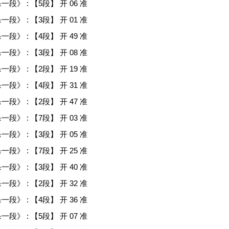
段》 : 【5段】 开 06 准
段》 : 【3段】 开 01 准
段》 : 【4段】 开 49 准
段》 : 【3段】 开 08 准
段》 : 【2段】 开 19 准
段》 : 【4段】 开 31 准
段》 : 【2段】 开 47 准
段》 : 【7段】 开 03 准
段》 : 【3段】 开 05 准
段》 : 【7段】 开 25 准
段》 : 【3段】 开 40 准
段》 : 【2段】 开 32 准
段》 : 【4段】 开 36 准
段》 : 【5段】 开 07 准