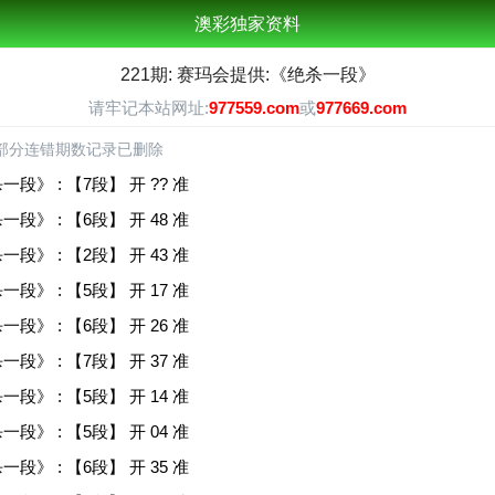
澳彩独家资料
221期: 赛玛会提供:《绝杀一段》
请牢记本站网址:
977559.com
或
977669.com
部分连错期数记录已删除
段》 : 【7段】 开 ?? 准
段》 : 【6段】 开 48 准
段》 : 【2段】 开 43 准
段》 : 【5段】 开 17 准
段》 : 【6段】 开 26 准
段》 : 【7段】 开 37 准
段》 : 【5段】 开 14 准
段》 : 【5段】 开 04 准
段》 : 【6段】 开 35 准